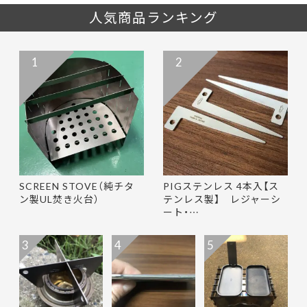
人気商品ランキング
1
2
SCREEN STOVE（純チタ
PIGステンレス 4本入【ス
ン製UL焚き火台）
テンレス製】 レジャーシ
ート・…
3
4
5