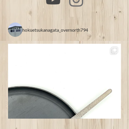
hokuetsukanagata_overnorth794