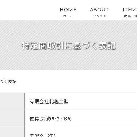
HOME
ABOUT
ITEM
ホーム
アバウト
商品一
特定商取引に基づく表記
づく表記
有限会社北越金型
佐藤 広敬(ｻﾄｳ ﾋﾛﾀｶ)
〒959-1273