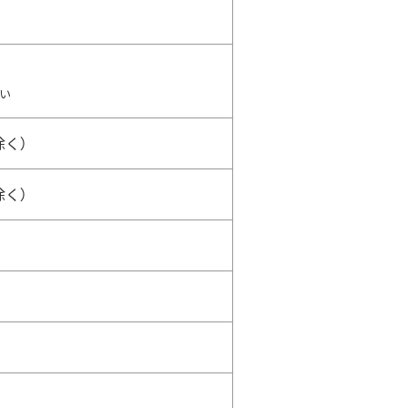
い
除く）
除く）