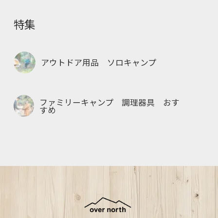
o
特集
o
k
アウトドア用品 ソロキャンプ
ファミリーキャンプ 調理器具 おす
すめ