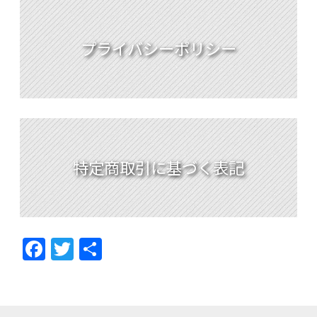
プライバシーポリシー
特定商取引に基づく表記
F
T
共
ac
w
有
e
itt
b
er