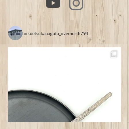
hokuetsukanagata_overnorth794