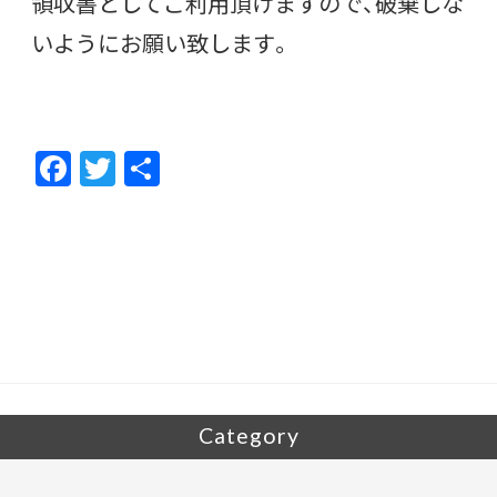
領収書としてご利用頂けますので、破棄しな
いようにお願い致します。
F
T
共
ac
w
有
e
itt
b
er
o
o
k
Category