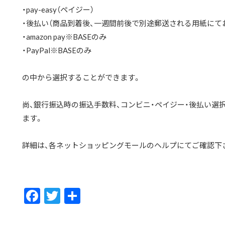
・pay-easy（ペイジー）
・後払い（商品到着後、一週間前後で別途郵送される用紙にて
・amazon pay※BASEのみ
・PayPal※BASEのみ
の中から選択することができます。
尚、銀行振込時の振込手数料、コンビニ・ペイジー・後払い選
ます。
詳細は、各ネットショッピングモールのヘルプにてご確認下
F
T
共
ac
w
有