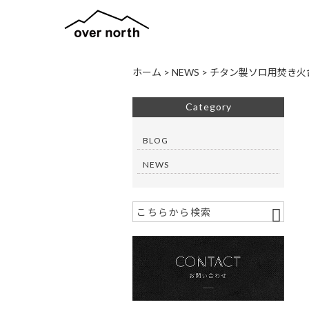
ホーム
>
NEWS
>
チタン製ソロ用焚き火台『
Category
BLOG
NEWS