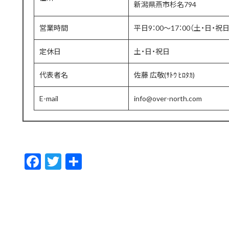
新潟県燕市杉名794
営業時間
平日9：00～17：00（土・日・
定休日
土・日・祝日
代表者名
佐藤 広敬(ｻﾄｳ ﾋﾛﾀｶ)
E-mail
info@over-north.com
F
T
共
ac
w
有
e
itt
b
er
o