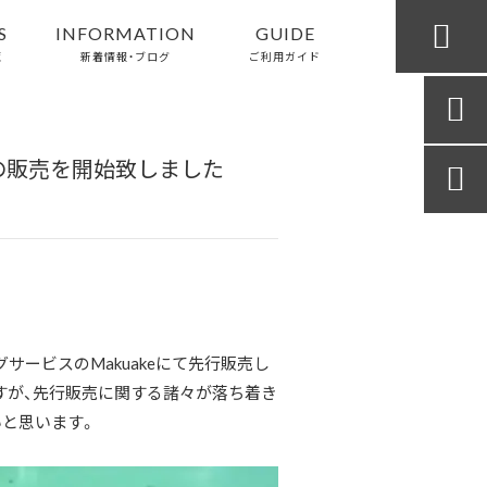

S
INFORMATION
GUIDE
覧
新着情報・ブログ
ご利用ガイド

E』の販売を開始致しました

ービスのMakuakeにて先行販売し
すが、先行販売に関する諸々が落ち着き
いと思います。