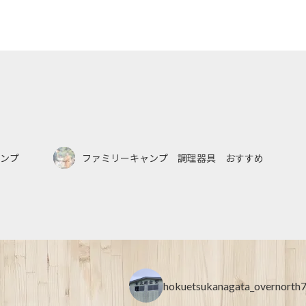
o
k
ンプ
ファミリーキャンプ 調理器具 おすすめ
hokuetsukanagata_overnorth