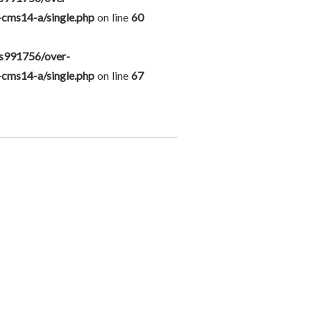
-cms14-a/single.php
on line
60
s991756/over-
-cms14-a/single.php
on line
67