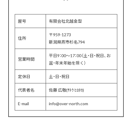
屋号
有限会社北越金型
〒959-1273
住所
新潟県燕市杉名794
平日9：00～17：00（土・日・祝日、お
営業時間
盆・年末年始を除く）
定休日
土・日・祝日
代表者名
佐藤 広敬(ｻﾄｳ ﾋﾛﾀｶ)
E-mail
info@over-north.com