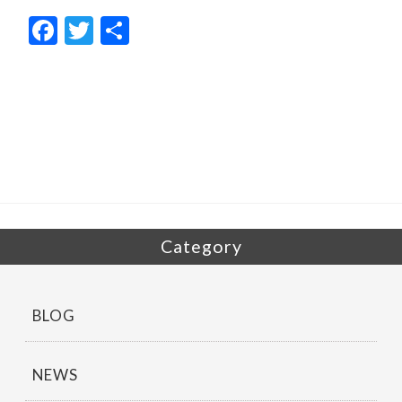
F
T
共
ac
w
有
e
itt
b
er
o
o
k
Category
BLOG
NEWS