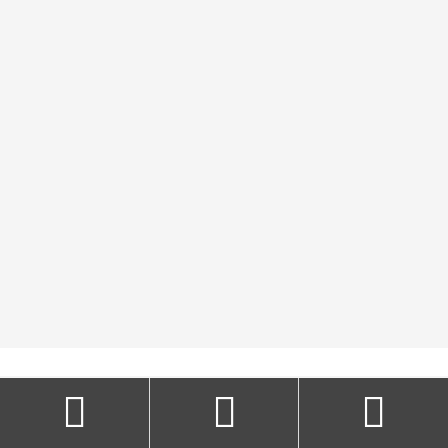


